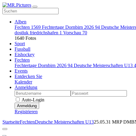
Alben
Fechten
1569
Fechtertage Dornbirn 2026
94
Deutsche Meister
dostluk friedrichshafen
1
Vorschau
70
1640 Fotos
Sport
Fussball
Eishockey
Fechten
Fechtertage Dornbirn 2026
94
Deutsche Meisterschaften U13
Events
Entdecken Sie
Kalender
Anmeldung
Auto-Login
Anmeldung
Registrieren
Startseite
Fechten
Deutsche Meisterschaften U13
25.05.31 MRP DMB