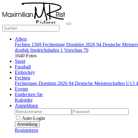
Alben
Fechten
1569
Fechtertage Dornbirn 2026
94
Deutsche Meister
dostluk friedrichshafen
1
Vorschau
70
1640 Fotos
Sport
Fussball
Eishockey
Fechten
Fechtertage Dornbirn 2026
94
Deutsche Meisterschaften U13
Events
Entdecken Sie
Kalender
Anmeldung
Auto-Login
Anmeldung
Registrieren