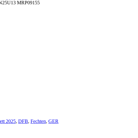
N25U13 MRP09155
ett 2025
,
DFB
,
Fechten
,
GER