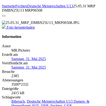
Startseite
Fechten
Deutsche Meisterschaften U13
25.05.31 MRP
DMBN25U13 MRP06508
Foto herunterladen
Information
Autor
MR.Pictures
Erstellt am
Samstag, 31. Mai 2025
Veröffentlicht am
Samstag, 31. Mai 2025
Besuche
2385
Abmessungen
3500*2332
Dateigröße
2415 kB
Schlagworte
Biberach
,
Deutsche Meisterschaften U13 Damen- &
Herrenflorett 2025
,
DFB
,
Fechten
,
GER