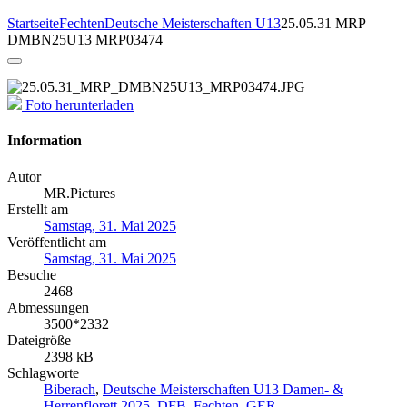
Startseite
Fechten
Deutsche Meisterschaften U13
25.05.31 MRP
DMBN25U13 MRP03474
Foto herunterladen
Information
Autor
MR.Pictures
Erstellt am
Samstag, 31. Mai 2025
Veröffentlicht am
Samstag, 31. Mai 2025
Besuche
2468
Abmessungen
3500*2332
Dateigröße
2398 kB
Schlagworte
Biberach
,
Deutsche Meisterschaften U13 Damen- &
Herrenflorett 2025
,
DFB
,
Fechten
,
GER