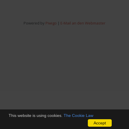
MRP
SVV-
SVW
DSC07233
Powered by
Piwigo
|
E-Mail an den Webmaster
This website is using cookies.
The Cookie Law
Accept