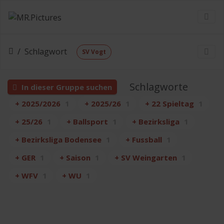
Schlagwort
SV Vogt
Schlagworte
In dieser Gruppe suchen
+ 2025/2026
1
+ 2025/26
1
+ 22 Spieltag
1
+ 25/26
1
+ Ballsport
1
+ Bezirksliga
1
+ Bezirksliga Bodensee
1
+ Fussball
1
+ GER
1
+ Saison
1
+ SV Weingarten
1
+ WFV
1
+ WU
1
26.03.15