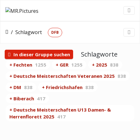
Schlagwort
DFB
Schlagworte
In dieser Gruppe suchen
+ Fechten
1255
+ GER
1255
+ 2025
838
+ Deutsche Meisterschaften Veteranen 2025
838
+ DM
838
+ Friedrichshafen
838
+ Biberach
417
+ Deutsche Meisterschaften U13 Damen- &
Herrenflorett 2025
417