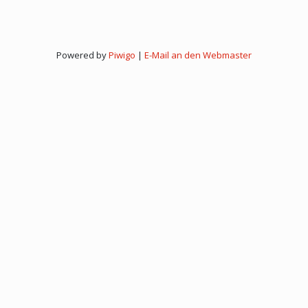
MRP
SVV-
SVW
DSC07233
Powered by
Piwigo
|
E-Mail an den Webmaster