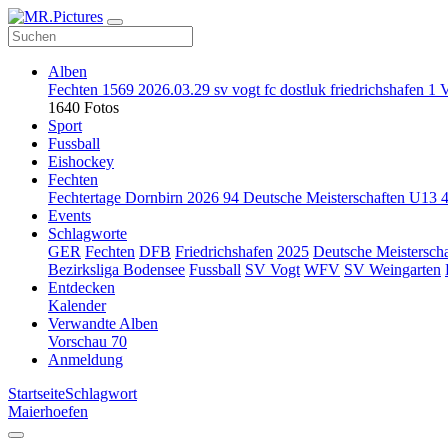
Alben
Fechten
1569
2026.03.29 sv vogt fc dostluk friedrichshafen
1
V
1640 Fotos
Sport
Fussball
Eishockey
Fechten
Fechtertage Dornbirn 2026
94
Deutsche Meisterschaften U13
Events
Schlagworte
GER
Fechten
DFB
Friedrichshafen
2025
Deutsche Meistersch
Bezirksliga Bodensee
Fussball
SV Vogt
WFV
SV Weingarten
Entdecken
Kalender
Verwandte Alben
Vorschau
70
Anmeldung
Startseite
Schlagwort
Maierhoefen