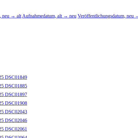
 neu → alt
Aufnahmedatum, alt → neu
Veröffentlichungsdatum, neu →