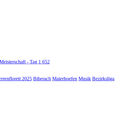
Meisterschaft - Tag 1
652
renflorett 2025
Biberach
Maierhoefen
Musik
Bezirksliga